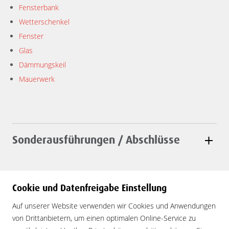
Fensterbank
Wetterschenkel
Fenster
Glas
Dämmungskeil
Mauerwerk
Sonderausführungen / Abschlüsse
Cookie und Datenfreigabe Einstellung
Alurex Soleda AG
Auf unserer Website verwenden wir Cookies und Anwendungen
Sornpark 1 - 9246 Niederbüren
von Drittanbietern, um einen optimalen Online-Service zu
Tel. 071 388 32 32 - Fax 071 388 32 33 -
info
alurexsoleda.ch